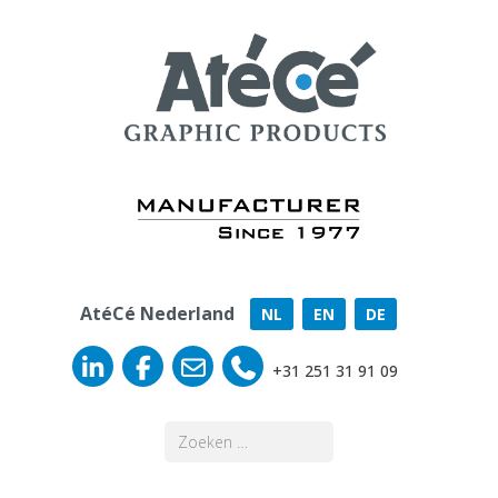
AtéCé Nederland
NL
EN
DE
+31 251 31 91 09
Zoeken