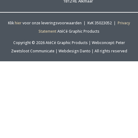
1812 RE Alkmaar
Klik
hier
voor onze leveringsvoorwaarden | KvK 35023052 |
Privacy
Statement
AtéCé Graphic Products
Copyright © 2026 AtéCé Graphic Products |
Webconcept: Peter
Zwetsloot Communicate
|
Webdesign Danto
| All rights reserved