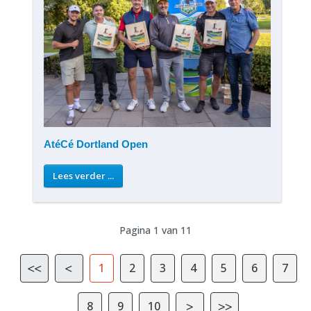
AtéCé Dortland Open
Lees verder ...
Pagina 1 van 11
1
2
3
4
5
6
7
8
9
10