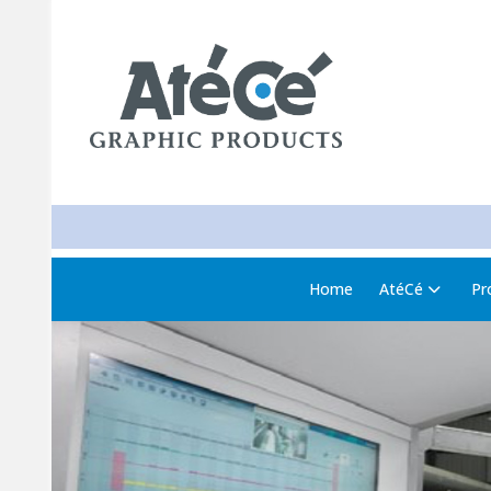
Home
AtéCé
Pr