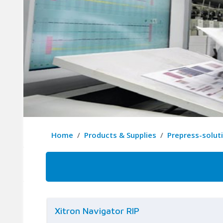
Home
Products & Supplies
Prepress-solut
Xitron Navigator RIP