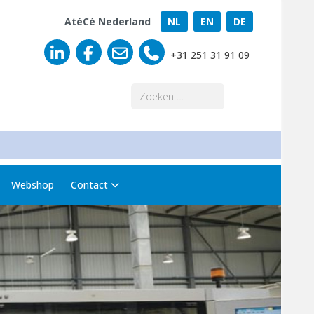
AtéCé Nederland
NL
EN
DE
+31 251 31 91 09
Zoeken
Webshop
Contact