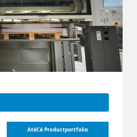
AtéCé Productportfolio