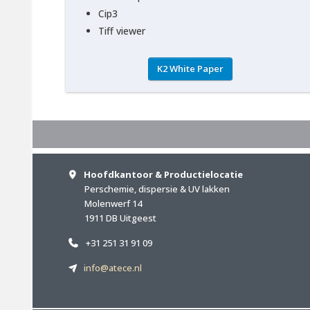
Cip3
Tiff viewer
K2 White Paper
Hoofdkantoor & Productielocatie
Perschemie, dispersie & UV lakken
Molenwerf 14
1911 DB Uitgeest
+31 251 31 91 09
info@atece.nl