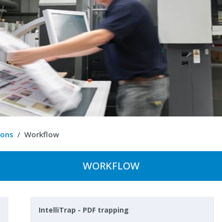
ions
Workflow
WORKFLOW
IntelliTrap - PDF trapping