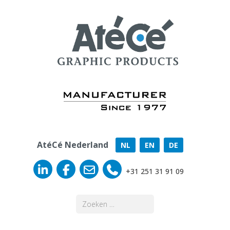
AtéCé Nederland
NL
EN
DE
+31 251 31 91 09
Zoeken