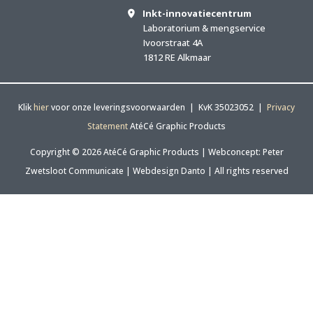
Inkt-innovatiecentrum
Laboratorium & mengservice
Ivoorstraat 4A
1812 RE Alkmaar
Klik
hier
voor onze leveringsvoorwaarden | KvK 35023052 |
Privacy
Statement
AtéCé Graphic Products
Copyright © 2026 AtéCé Graphic Products |
Webconcept: Peter
Zwetsloot Communicate
|
Webdesign Danto
| All rights reserved