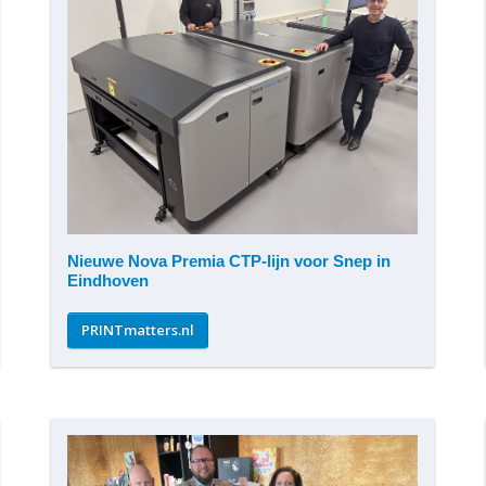
Nieuwe Nova Premia CTP-lijn voor Snep in
Eindhoven
PRINTmatters.nl