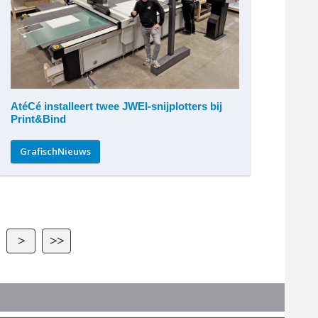
AtéCé installeert twee JWEI-snijplotters bij
Print&Bind
GrafischNieuws