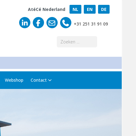
AtéCé Nederland
NL
EN
DE
+31 251 31 91 09
Zoeken
Webshop
Contact