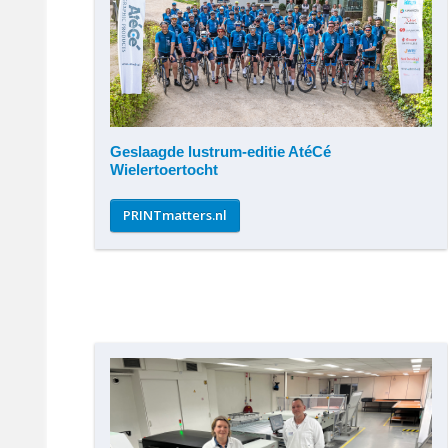
Geslaagde lustrum-editie AtéCé
Wielertoertocht
PRINTmatters.nl