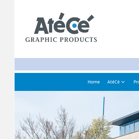
Home
AtéCé
Pr