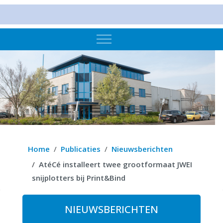
Mobile Menu Toggle
Home
Publicaties
Nieuwsberichten
AtéCé installeert twee grootformaat JWEI
snijplotters bij Print&Bind
NIEUWSBERICHTEN