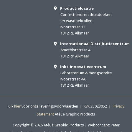
Productielocatie
Confectioneren drukdoeken
en wasdoekrollen
Ivoorstraat 13
1812 RE Alkmaar
Internationaal Distributiecentrum
Amethiststraat 4
1812 RP Alkmaar
Inkt-innovatiecentrum
Laboratorium & mengservice
Ivoorstraat 4A
1812 RE Alkmaar
Klik
hier
voor onze leveringsvoorwaarden | KvK 35023052 |
Privacy
Statement
AtéCé Graphic Products
Copyright © 2026 AtéCé Graphic Products |
Webconcept: Peter