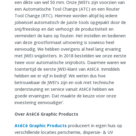
een dikte van wel 50 mm. Onze JWEI’s zijn voorzien van
een Automatische Tool Change (ATC) en een Router
Tool Change (RTC). Hiermee worden altijd bij iedere
jobwissel automatisch de juiste tools opgepakt door de
snij/freeskop en dat verhoogt de productiviteit en
vermindert de kans op fouten. Het instellen en bedienen
van deze grootformaat uitvoering is sowieso heel
eenvoudig. We hebben overigens al heel lang ervaring
met JWEI-snijplotters. In 2018 bestelden we onze eerste
twee voor automatische snijrobots. Daarmee waren we
toentertijd de eerste JWEI-klant van AtéCé. Inmiddels
hebben we er vijf in bedrijf. We weten dus hoe
betrouwbaar de JWEI’s zijn en ook met technische
ondersteuning en service vanuit AtéCé hebben we
goede ervaringen. Dat maakte de keuze voor onze
investering eenvoudiger’.
Over AtéCé Graphic Products
AtéCé Graphic Products
produceert in eigen huis op
verschillende locaties perschemie, dispersie- & UV