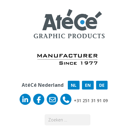
AtéCé Nederland
NL
EN
DE
+31 251 31 91 09
Zoeken