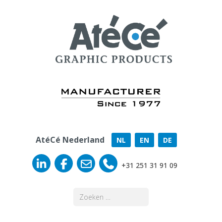
AtéCé Nederland
NL
EN
DE
+31 251 31 91 09
Zoeken