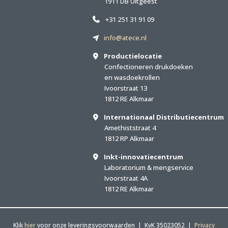
1911 DB Uitgeest
+31 251 31 91 09
info@atece.nl
Productielocatie
Confectioneren drukdoeken
en wasdoekrollen
Ivoorstraat 13
1812 RE Alkmaar
Internationaal Distributiecentrum
Amethiststraat 4
1812 RP Alkmaar
Inkt-innovatiecentrum
Laboratorium & mengservice
Ivoorstraat 4A
1812 RE Alkmaar
Klik
hier
voor onze leveringsvoorwaarden | KvK 35023052 |
Privacy