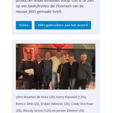
producten draait inmiddels volop. Dat is te zien
op een bedrijfsvideo die Fluortech van de
nieuwe JWEI gemaakt heeft.
Video
JWEI-gebruikers aan het woord
(vlnr) Maarten de Vries (25), Harry Vlasveld (12½),
Remco Smit (25), Srdjan Velinovic (25), Cindy Voorhaar
(25), Woody Groot (12½) en Jeroen Zimmer (25)