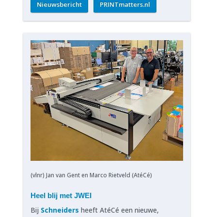
Nieuwsbericht
PRINTmatters.nl
(vlnr) Jan van Gent en Marco Rietveld (AtéCé)
Heel blij met JWEI
Bij
Schneiders
heeft AtéCé een nieuwe,