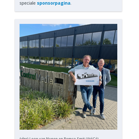
speciale
sponsorpagina
.
(vlnr) Leon van Nunen en Remco Smit (AtéCé)