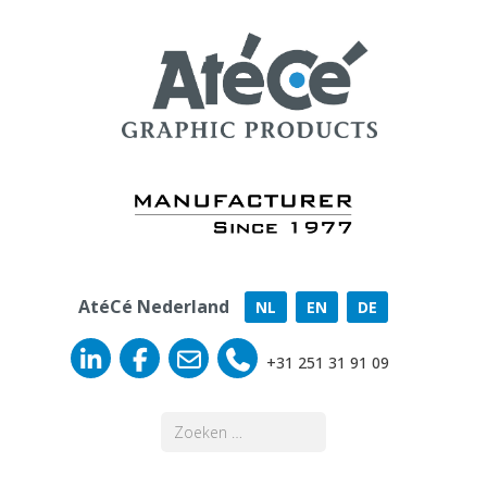
AtéCé Nederland
NL
EN
DE
+31 251 31 91 09
Zoeken