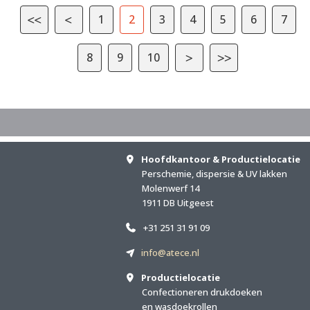
1
2
3
4
5
6
7
8
9
10
Hoofdkantoor & Productielocatie
Perschemie, dispersie & UV lakken
Molenwerf 14
1911 DB Uitgeest
+31 251 31 91 09
info@atece.nl
Productielocatie
Confectioneren drukdoeken
en wasdoekrollen