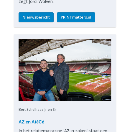
zegt Jordi Wolven.
Nieuwsbericht
PRINTmatters.nl
Bert Schelhaas Jr en Sr
AZ en AtéCé
In het relatiemagazine ‘AZ in zaken’ staat een